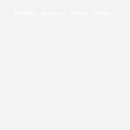
Le Cabinet.
Le Blog.
Contact.
Services
5/29/2026
Vice caché voiture :
comment le prouver ?
Guide avocat 2026