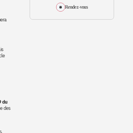
Rendez-vous
uera
is
cle
9 du
ne des
s,