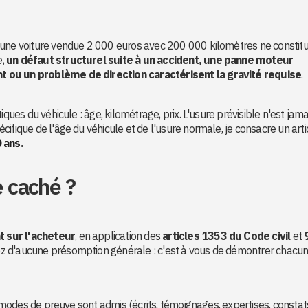
 une voiture vendue 2 000 euros avec 200 000 kilomètres ne constit
e,
un défaut structurel suite à un accident, une panne moteur
t ou un problème de direction caractérisent la gravité requise
.
iques du véhicule : âge, kilométrage, prix. L'usure prévisible n'est jama
ifique de l'âge du véhicule et de l'usure normale, je consacre un arti
0 ans
.
e caché ?
t sur l'acheteur
, en application des
articles 1353 du Code civil
et
iez d'aucune présomption générale : c'est à vous de démontrer chacu
es modes de preuve sont admis (écrits, témoignages, expertises, constat