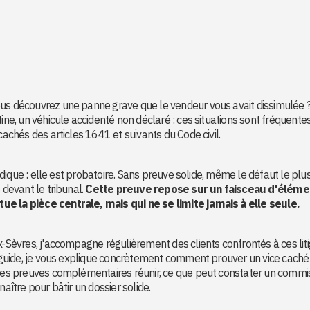
ous découvrez une panne grave que le vendeur vous avait dissimulée 
ine, un véhicule accidenté non déclaré : ces situations sont fréquentes
cachés des articles 1641 et suivants du Code civil.
ridique : elle est probatoire. Sans preuve solide, même le défaut le plu
 devant le tribunal.
Cette preuve repose sur un faisceau d'éléme
ue la pièce centrale, mais qui ne se limite jamais à elle seule.
x-Sèvres, j'accompagne régulièrement des clients confrontés à ces lit
ce guide, je vous explique concrètement comment prouver un vice caché
elles preuves complémentaires réunir, ce que peut constater un commi
naître pour bâtir un dossier solide.