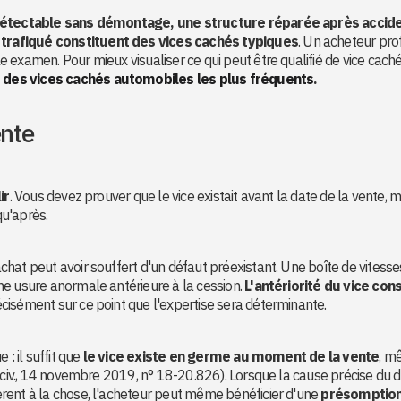
détectable sans démontage, une structure réparée après accid
trafiqué constituent des vices cachés typiques
. Un acheteur pro
 examen. Pour mieux visualiser ce qui peut être qualifié de vice caché
des vices cachés automobiles les plus fréquents
.
ente
ir
. Vous devez prouver que le vice existait avant la date de la vente,
u'après.
hat peut avoir souffert d'un défaut préexistant. Une boîte de vitesse
ne usure anormale antérieure à la cession.
L'antériorité du vice con
récisément sur ce point que l'expertise sera déterminante.
: il suffit que
le vice existe en germe au moment de la vente
, m
e civ., 14 novembre 2019, n° 18-20.826). Lorsque la cause précise du 
rent à la chose, l'acheteur peut même bénéficier d'une
présomption