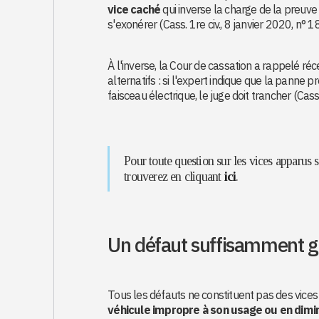
vice caché
qui inverse la charge de la preuv
s'exonérer (Cass. 1re civ., 8 janvier 2020, n° 
À l'inverse, la Cour de cassation a rappelé ré
alternatifs : si l'expert indique que la panne pr
faisceau électrique, le juge doit trancher (Cas
Pour toute question sur les vices apparus s
trouverez en cliquant
ici
.
Un défaut suffisamment g
Tous les défauts ne constituent pas des vices
véhicule impropre à son usage ou en diminu