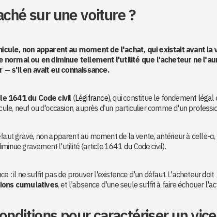
aché sur une voiture ?
icule, non apparent au moment de l'achat, qui existait avant la 
 normal ou en diminue tellement l'utilité que l'acheteur ne l'au
 — s'il en avait eu connaissance.
cle 1641 du Code civil
(
Légifrance
), qui constitue le fondement légal 
icule, neuf ou d'occasion, auprès d'un particulier comme d'un professi
faut grave, non apparent au moment de la vente, antérieur à celle-ci, 
minue gravement l'utilité (article 1641 du Code civil).
 : il ne suffit pas de prouver l'existence d'un défaut. L'acheteur doit
tions cumulatives
, et l'absence d'une seule suffit à faire échouer l'ac
conditions pour caractériser un vice