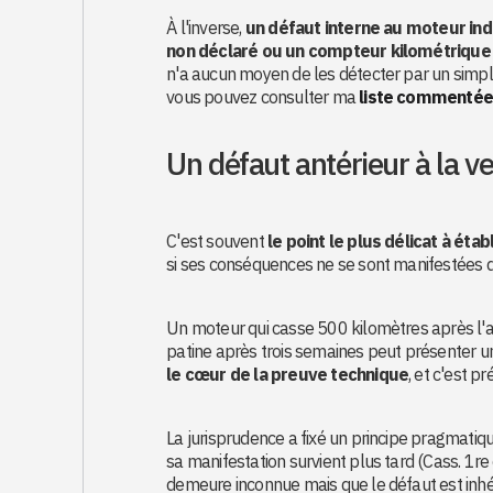
À l'inverse,
un défaut interne au moteur in
non déclaré ou un compteur kilométrique 
n'a aucun moyen de les détecter par un simple
vous pouvez consulter ma
liste commentée 
Un défaut antérieur à la v
C'est souvent
le point le plus délicat à établ
si ses conséquences ne se sont manifestées q
Un moteur qui casse 500 kilomètres après l'ac
patine après trois semaines peut présenter u
le cœur de la preuve technique
, et c'est p
La jurisprudence a fixé un principe pragmatique 
sa manifestation survient plus tard (Cass. 1r
demeure inconnue mais que le défaut est inhé