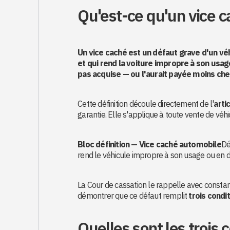
Qu'est-ce qu'un vice c
Un vice caché est un défaut grave d'un véh
et qui rend la voiture impropre à son usage
pas acquise — ou l'aurait payée moins cher
Cette définition découle directement de l'
arti
garantie. Elle s'applique à toute vente de véh
Bloc définition — Vice caché automobile
Dé
rend le véhicule impropre à son usage ou en di
La Cour de cassation le rappelle avec constance
démontrer que ce défaut remplit
trois condi
Quelles sont les trois 