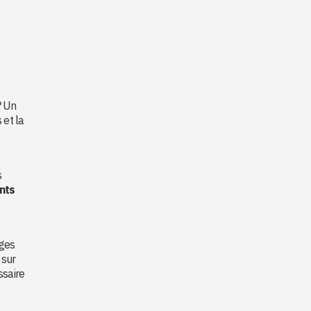
? Un
 et la
s
nts
iges
 sur
ssaire