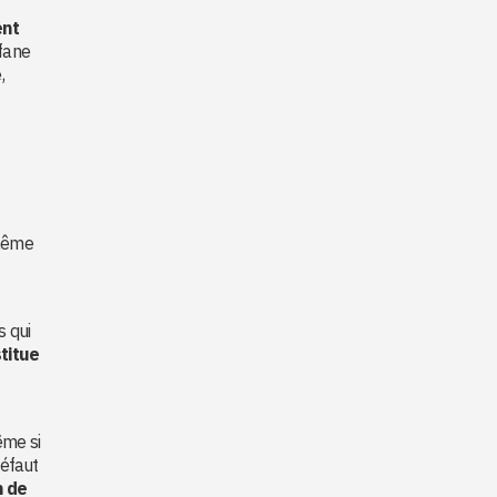
ent
fane
,
 même
s qui
stitue
ême si
défaut
 de