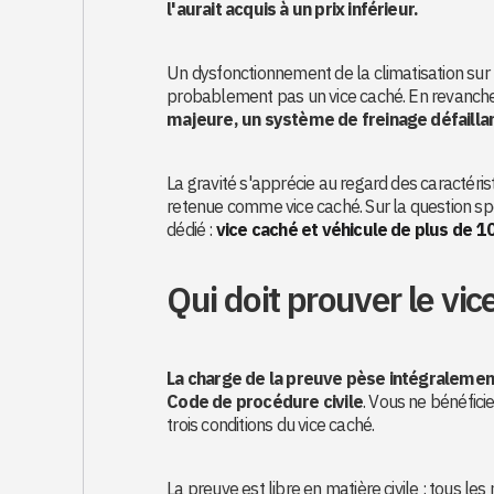
l'aurait acquis à un prix inférieur.
Un dysfonctionnement de la climatisation sur
probablement pas un vice caché. En revanch
majeure, un système de freinage défaillan
La gravité s'apprécie au regard des caractérist
retenue comme vice caché. Sur la question spéc
dédié :
vice caché et véhicule de plus de 1
Qui doit prouver le vic
La charge de la preuve pèse intégralemen
Code de procédure civile
. Vous ne bénéfic
trois conditions du vice caché.
La preuve est libre en matière civile : tous l