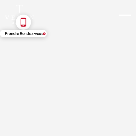
Prendre Rendez-vous
5/29/2026
Compteur Kilométrique Trafiqué :
Comment le Détecter et Quels
Recours ?