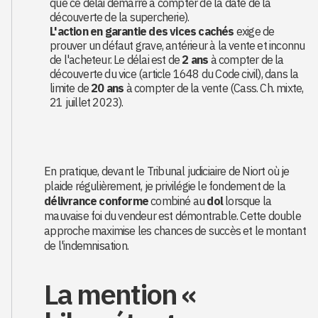
que ce délai démarre à compter de la date de la
découverte de la supercherie).
L'action en garantie des vices cachés
exige de
prouver un défaut grave, antérieur à la vente et inconnu
de l'acheteur. Le délai est de
2 ans
à compter de la
découverte du vice (article 1648 du Code civil), dans la
limite de
20 ans
à compter de la vente (Cass. Ch. mixte,
21 juillet 2023).
En pratique, devant le Tribunal judiciaire de Niort où je
plaide régulièrement, je privilégie le fondement de la
délivrance conforme
combiné au
dol
lorsque la
mauvaise foi du vendeur est démontrable. Cette double
approche maximise les chances de succès et le montant
de l'indemnisation.
La mention «