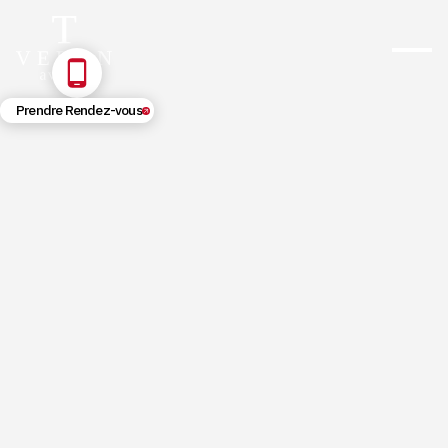
Prendre Rendez-vous
5/29/2026
Contrôle technique de
complaisance : se défendre face à
la fraude