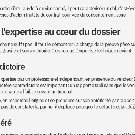
ticulière : au-delà du vice caché, il peut caractériser un dol, c'est-à-d
oies d'action (nullité du contrat pour vice du consentement, voire
 l'expertise au cœur du dossier
aché ne suffit pas : il faut le démontrer. La charge de la preuve pèse su
sa gravité et son antériorité. C'est ici que l'expertise technique devient
dictoire
e expertise par un professionnel indépendant, en présence du vendeur 
ctère contradictoire est important : un rapport établi sans que le ve
 probante affaiblie devant un tribunal.
e, en recherche l'origine et se prononce sur son antériorité par rapport
as de constater la panne : il explique pourquoi le défaut existait déjà
féré
conteste le rapport amiable, l'acheteur peut saisir le juge des référé