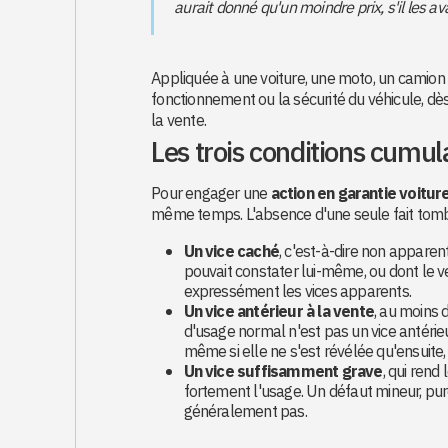
aurait donné qu'un moindre prix, s'il les av
Appliquée à une voiture, une moto, un camion 
fonctionnement ou la sécurité du véhicule, d
la vente.
Les trois conditions cumul
Pour engager une
action en garantie voitur
même temps. L'absence d'une seule fait tom
Un vice caché
, c'est-à-dire non apparen
pouvait constater lui-même, ou dont le ve
expressément les vices apparents.
Un vice antérieur à la vente
, au moins 
d'usage normal n'est pas un vice antérie
même si elle ne s'est révélée qu'ensuite, 
Un vice suffisamment grave
, qui rend
fortement l'usage. Un défaut mineur, pure
généralement pas.