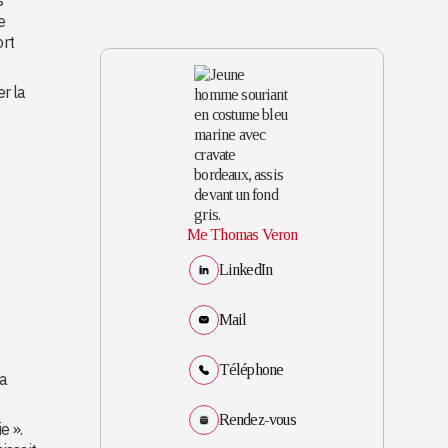
e
ort
r la
Me Thomas Veron
LinkedIn
Mail
Téléphone
la
Rendez-vous
e ».