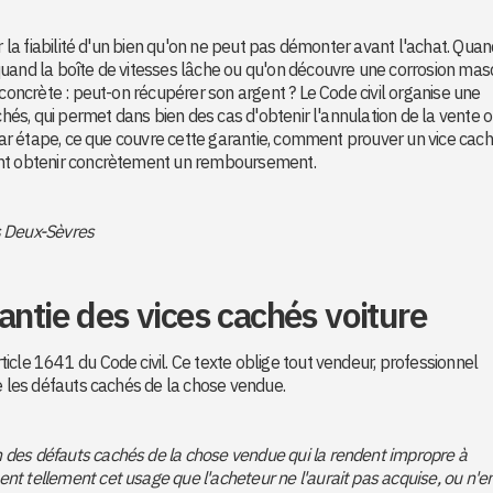
r la fiabilité d'un bien qu'on ne peut pas démonter avant l'achat. Quan
quand la boîte de vitesses lâche ou qu'on découvre une corrosion ma
 concrète : peut-on récupérer son argent ? Le Code civil organise une
achés, qui permet dans bien des cas d'obtenir l'annulation de la vente 
 par étape, ce que couvre cette garantie, comment prouver un vice cach
ent obtenir concrètement un remboursement.
s Deux-Sèvres
antie des vices cachés voiture
ticle 1641 du Code civil. Ce texte oblige tout vendeur, professionnel
re les défauts cachés de la chose vendue.
on des défauts cachés de la chose vendue qui la rendent impropre à
ent tellement cet usage que l'acheteur ne l'aurait pas acquise, ou n'e