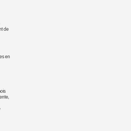
n
nt de
ies en
ois
ente,
e