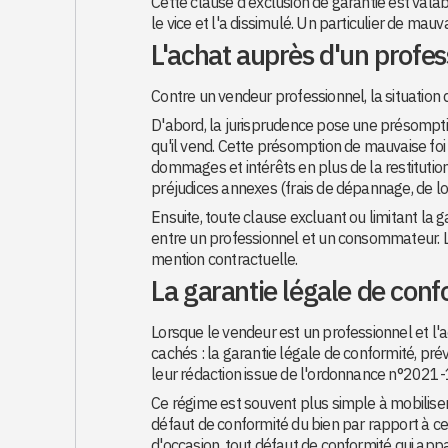
Cette clause d'exclusion de garantie est valab
le vice et l'a dissimulé. Un particulier de mau
L'achat auprès d'un profes
Contre un vendeur professionnel, la situation 
D'abord, la jurisprudence pose une présomptio
qu'il vend. Cette présomption de mauvaise foi o
dommages et intérêts en plus de la restitutio
préjudices annexes (frais de dépannage, de lo
Ensuite, toute clause excluant ou limitant la 
entre un professionnel et un consommateur. 
mention contractuelle.
La garantie légale de con
Lorsque le vendeur est un professionnel et l'
cachés : la garantie légale de conformité, pr
leur rédaction issue de l'ordonnance n°202
Ce régime est souvent plus simple à mobiliser,
défaut de conformité du bien par rapport à ce q
d'occasion, tout défaut de conformité qui appar