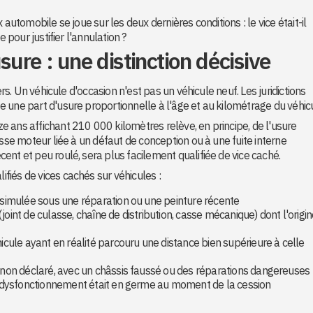
automobile se joue sur les deux dernières conditions : le vice était-il
 pour justifier l'annulation ?
sure : une distinction décisive
ers. Un véhicule d'occasion n'est pas un véhicule neuf. Les juridictions
 une part d'usure proportionnelle à l'âge et au kilométrage du véhicu
 ans affichant 210 000 kilomètres relève, en principe, de l'usure
asse moteur liée à un défaut de conception ou à une fuite interne
ent et peu roulé, sera plus facilement qualifiée de vice caché.
iés de vices cachés sur véhicules :
ssimulée sous une réparation ou une peinture récente
oint de culasse, chaîne de distribution, casse mécanique) dont l'origi
icule ayant en réalité parcouru une distance bien supérieure à celle
e non déclaré, avec un châssis faussé ou des réparations dangereuses
le dysfonctionnement était en germe au moment de la cession