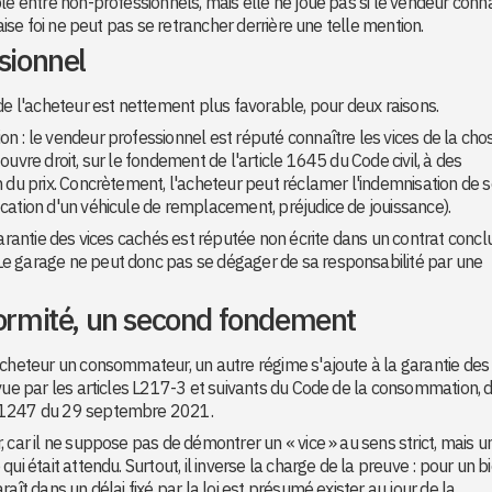
le entre non-professionnels, mais elle ne joue pas si le vendeur conna
vaise foi ne peut pas se retrancher derrière une telle mention.
sionnel
de l'acheteur est nettement plus favorable, pour deux raisons.
n : le vendeur professionnel est réputé connaître les vices de la cho
uvre droit, sur le fondement de l'article 1645 du Code civil, à des
n du prix. Concrètement, l'acheteur peut réclamer l'indemnisation de 
cation d'un véhicule de remplacement, préjudice de jouissance).
garantie des vices cachés est réputée non écrite dans un contrat concl
Le garage ne peut donc pas se dégager de sa responsabilité par une
formité, un second fondement
acheteur un consommateur, un autre régime s'ajoute à la garantie des 
évue par les articles L217-3 et suivants du Code de la consommation, 
1-1247 du 29 septembre 2021.
 car il ne suppose pas de démontrer un « vice » au sens strict, mais u
ui était attendu. Surtout, il inverse la charge de la preuve : pour un b
aît dans un délai fixé par la loi est présumé exister au jour de la