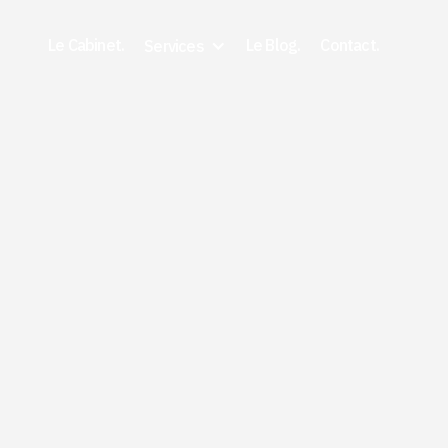
Le Cabinet.
Le Blog.
Contact.
Services
7/9/2026
Vices cachés voiture :
obtenir remboursemen