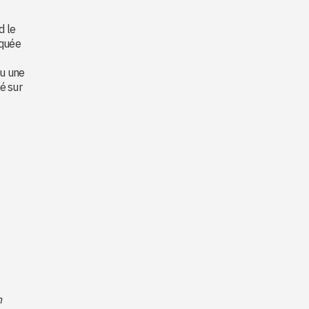
d le
squée
ou une
é sur
n