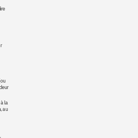
ire
r
(ou
ndeur
 à la
, au
s