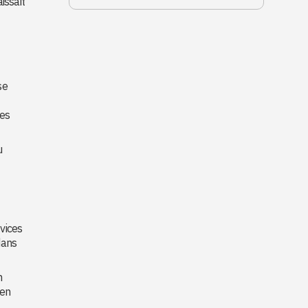
issait
se
ses
u
vices
dans
n
ien