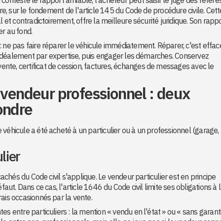
ire, sur le fondement de l'article 145 du Code de procédure civile. Cett
l et contradictoirement, offre la meilleure sécurité juridique. Son rapp
er au fond.
 ne pas faire réparer le véhicule immédiatement. Réparer, c'est efface
e, idéalement par expertise, puis engager les démarches. Conservez
nte, certificat de cession, factures, échanges de messages avec le
 vendeur professionnel : deux
ondre
véhicule a été acheté à un particulier ou à un professionnel (garage,
lier
cachés du Code civil s'applique. Le vendeur particulier est en principe
faut. Dans ce cas, l'article 1646 du Code civil limite ses obligations à 
ais occasionnés par la vente.
s entre particuliers : la mention « vendu en l'état » ou « sans garanti