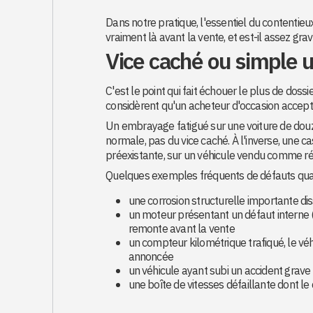
Dans notre pratique, l'essentiel du contentieux 
vraiment là avant la vente, et est-il assez grave
Vice caché ou simple u
C'est le point qui fait échouer le plus de dossi
considèrent qu'un acheteur d'occasion accepte
Un embrayage fatigué sur une voiture de douze
normale, pas du vice caché. À l'inverse, une c
préexistante, sur un véhicule vendu comme réc
Quelques exemples fréquents de défauts qualif
une corrosion structurelle importante di
un moteur présentant un défaut interne (j
remonte avant la vente
un compteur kilométrique trafiqué, le véh
annoncée
un véhicule ayant subi un accident grav
une boîte de vitesses défaillante dont 