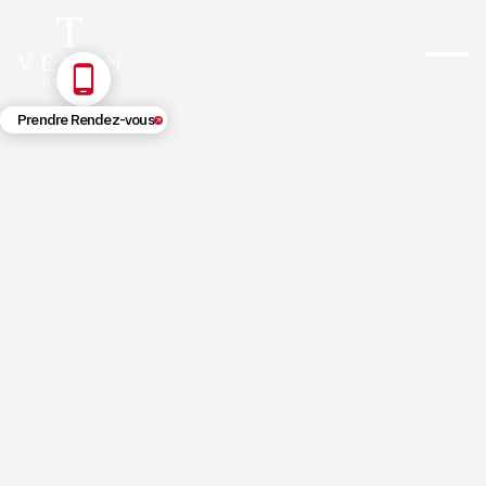
Prendre Rendez-vous
7/9/2026
Vice caché voiture occasion : vos
droits et recours