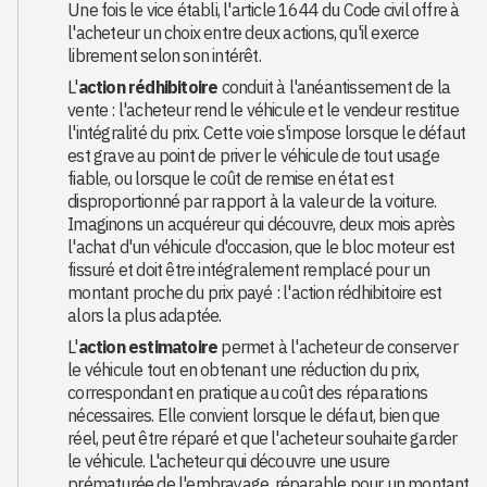
Une fois le vice établi, l'article 1644 du Code civil offre à
l'acheteur un choix entre deux actions, qu'il exerce
librement selon son intérêt.
L'
action rédhibitoire
conduit à l'anéantissement de la
vente : l'acheteur rend le véhicule et le vendeur restitue
l'intégralité du prix. Cette voie s'impose lorsque le défaut
est grave au point de priver le véhicule de tout usage
fiable, ou lorsque le coût de remise en état est
disproportionné par rapport à la valeur de la voiture.
Imaginons un acquéreur qui découvre, deux mois après
l'achat d'un véhicule d'occasion, que le bloc moteur est
fissuré et doit être intégralement remplacé pour un
montant proche du prix payé : l'action rédhibitoire est
alors la plus adaptée.
L'
action estimatoire
permet à l'acheteur de conserver
le véhicule tout en obtenant une réduction du prix,
correspondant en pratique au coût des réparations
nécessaires. Elle convient lorsque le défaut, bien que
réel, peut être réparé et que l'acheteur souhaite garder
le véhicule. L'acheteur qui découvre une usure
prématurée de l'embrayage, réparable pour un montant