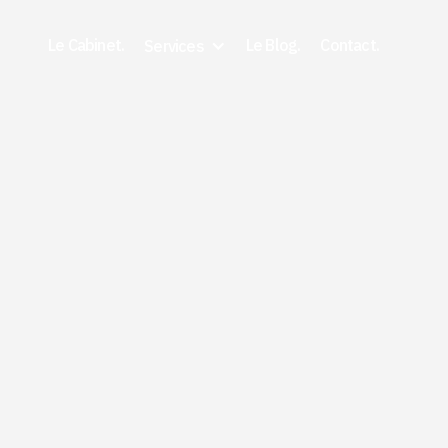
Le Cabinet.
Le Blog.
Contact.
Services
3/26/2026
Vice caché après vent
maison : pourquoi
consulter un avocat es
essentiel