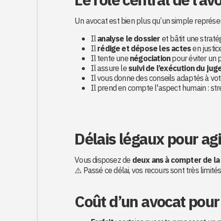
Un avocat est bien plus qu’un simple représen
Il
analyse le dossier
et bâtit une straté
Il
rédige et dépose les actes
en justice
Il tente une
négociation
pour éviter un 
Il assure le
suivi de l’exécution du ju
Il vous donne des conseils adaptés à votr
Il prend en compte l'aspect humain : stre
Délais légaux pour agi
Vous disposez de
deux ans à compter de la
⚠️ Passé ce délai, vos recours sont très limités
Coût d’un avocat pour