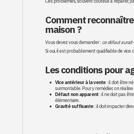
Ces problèmes, souvent coûteux à réparer, just
Comment reconnaître u
maison ?
Vous devez vous demander :
ce défaut aurait-
Si oui, il est probablement qualifiable de vice 
Les conditions pour ag
Vice antérieur à la vente
: il doit être 
surmontable. Pour y remédier, on réalise
Défaut non apparent
: il ne doit pas êt
élémentaire.
Gravité suffisante
: il doit impacter dir