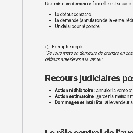
Une
mise en demeure
formelle est souvent n
Le défaut constaté.
La demande (annulation de la vente, réduct
Un délai pour répondre.
👉 Exemple simple :
"Je vous mets en demeure de prendre en charge
défauts antérieurs à la vente."
Recours judiciaires po
Action rédhibitoire
: annuler la vente e
Action estimatoire
: garder la maison m
Dommages et intérêts
: si le vendeur a
Le rôle central de l’av