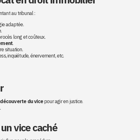
tant au tribunal :
gie adaptée.
.
procès long et coûteux.
gement
.
e situation.
ss, inquiétude, énervement, etc.
r
 découverte du vice
pour agir en justice.
.
 un vice caché