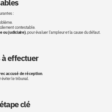
sables
urantes :
roblème.
fficilement contestable.
 ou judiciaire)
, pour évaluer l’ampleur et la cause du défaut.
à effectuer
ec accusé de réception
.
éviter le tribunal.
étape clé