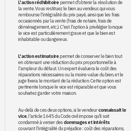
L'action rédhibitoire
permet d'obtenir la résolution de
la vente. Vous restituez le bien au vendeur, qui vous
rembourse l'intégralité du prix payé, ainsi que les frais
occasionnés par la vente (frais de notaire, frais de
déménagement, etc.). C'est l'option à privilégier lorsque
le vice est particulièrement grave et que le bien est
inhabitable ou dangereux.
L'action estimatoire
permet de conserver le bien tout
en obtenant une réduction du prix proportionnelle à
l'ampleur du défaut. Un expert évaluera le coût des
réparations nécessaires ou la moins-value du bien, et le
juge fixera le montant de la réduction. Cette option est
pertinente lorsque le vice est réparable et que vous
souhaitez garder votre maison.
Au-delà de ces deux options, si le vendeur
connaissait le
vice
, l'article 1645 du Code civil impose qu'il soit
condamné à verser des
dommages et intérêts
couvrant l'intégralité du préjudice : coût des réparations,