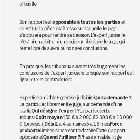
officielle.
Son rapport est
opposable à toutes les parties
et
constitue la pièce maîtresse sur laquelle le juge
s'appuiera pour rendre sa décision. L'expert judiciaire
n'est ni un arbitre ni un décideur : il éclaire le juge, qui
reste libre de suivre ou non ses conclusions.
En pratique, les tribunaux suivent très largement les
conclusions de l'expert judiciaire lorsque son rapport est
rigoureux et contradictoire.
Expertise amiableExpertise judiciaire
Qui la demande ?
Le particulier, librementLe juge, sur demande d'une
partie
Qui désigne l'expert ?
Le particulierLe
tribunal
Coût moyen
450 € à 2 000 €2 000 € à 10 000
€ (provision)
Délai
1 à 4 semaines6 à 18 mois
Force
probante
Limitée si non contradictoireForte (rapport
opposable)
Quand l'utiliser ?
Phase amiable, litige