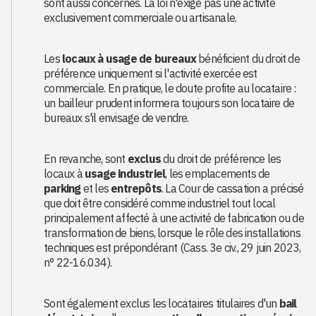
sont aussi concernés. La loi n'exige pas une activité
exclusivement commerciale ou artisanale.
Les
locaux à usage de bureaux
bénéficient du droit de
préférence uniquement si l'activité exercée est
commerciale. En pratique, le doute profite au locataire :
un bailleur prudent informera toujours son locataire de
bureaux s'il envisage de vendre.
En revanche, sont
exclus
du droit de préférence les
locaux à
usage industriel
, les emplacements de
parking
et les
entrepôts
. La Cour de cassation a précisé
que doit être considéré comme industriel tout local
principalement affecté à une activité de fabrication ou de
transformation de biens, lorsque le rôle des installations
techniques est prépondérant (Cass. 3e civ., 29 juin 2023,
n° 22-16.034).
Sont également exclus les locataires titulaires d'un
bail