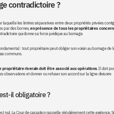
e contradictoire ?
ar laquelle les limites séparatives entre deux propriétés privées conti
es par des bornes,
en présence de tous les propriétaires concer
tradictoire qui donne sa force juridique au bornage.
ondamental : tout propriétaire peut obliger son voisin au bornage de l
frais communs.
 propriétaire riverain doit être associé aux opérations
. Il doit po
ses observations et donner ou refuser son accord sur la ligne divisoire
st-il obligatoire ?
est nul. La Cour de cassation rappelle régulièrement cette exigence. S