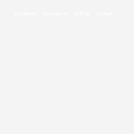
Le Cabinet.
Le Blog.
Contact.
Services
5/21/2026
Bornage contradictoire 
définition, procédure e
effets