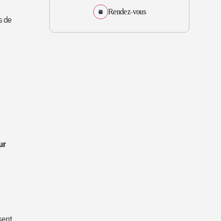
Rendez-vous
s de
ur
sent