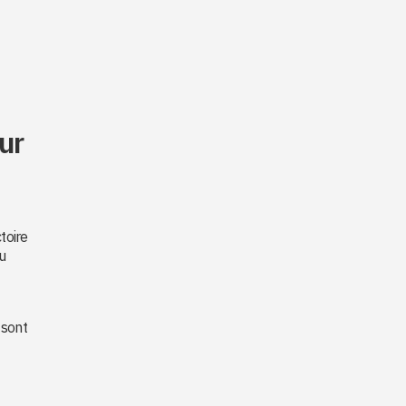
ur
toire
u
 sont