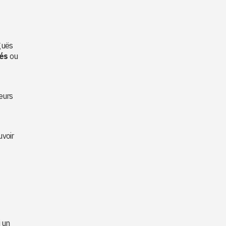
guës
nés
ou
eurs
uvoir
i un