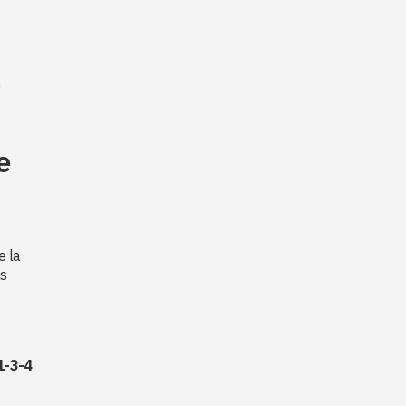
e
e
e la
ns
1-3-4