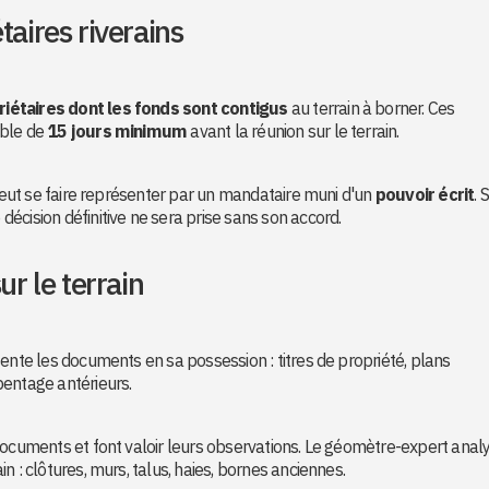
taires riverains
riétaires dont les fonds sont contigus
au terrain à borner. Ces
ible de
15 jours minimum
avant la réunion sur le terrain.
 peut se faire représenter par un mandataire muni d'un
pouvoir écrit
. 
écision définitive ne sera prise sans son accord.
ur le terrain
ente les documents en sa possession : titres de propriété, plans
pentage antérieurs.
documents et font valoir leurs observations. Le géomètre-expert anal
ain : clôtures, murs, talus, haies, bornes anciennes.