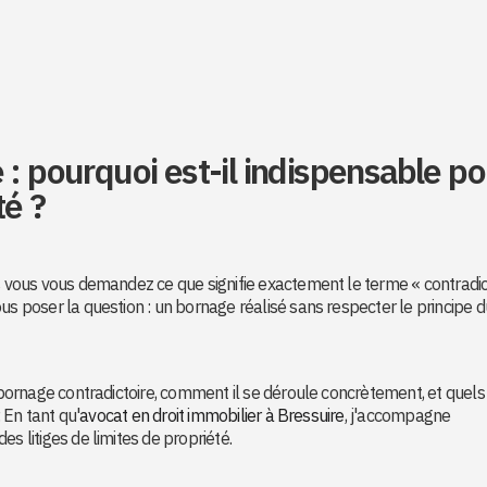
 : pourquoi est-il indispensable po
té ?
is vous vous demandez ce que signifie exactement le terme « contradic
us poser la question : un bornage réalisé sans respecter le principe d
e bornage contradictoire, comment il se déroule concrètement, et quels
. En tant qu'
avocat en droit immobilier à Bressuire
, j'accompagne
s litiges de limites de propriété.