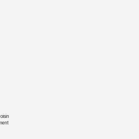
oisin
ement