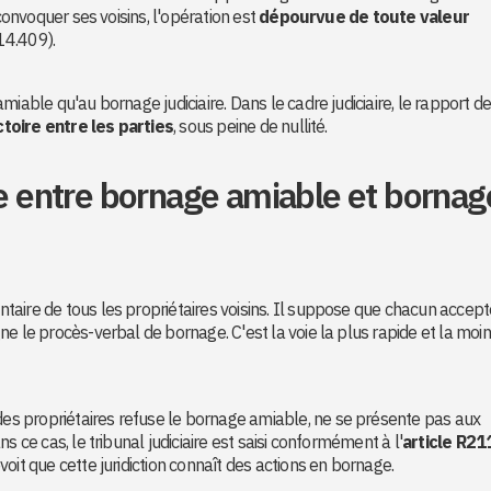
 convoquer ses voisins, l'opération est
dépourvue de toute valeur
-14.409).
iable qu'au bornage judiciaire. Dans le cadre judiciaire, le rapport d
toire entre les parties
, sous peine de nullité.
ce entre bornage amiable et bornag
ntaire de tous les propriétaires voisins. Il suppose que chacun accept
e le procès-verbal de bornage. C'est la voie la plus rapide et la moi
 des propriétaires refuse le bornage amiable, ne se présente pas aux
s ce cas, le tribunal judiciaire est saisi conformément à l'
article R21
évoit que cette juridiction connaît des actions en bornage.