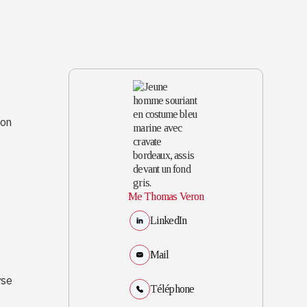
Son
Me Thomas Veron
LinkedIn
Mail
yse
Téléphone