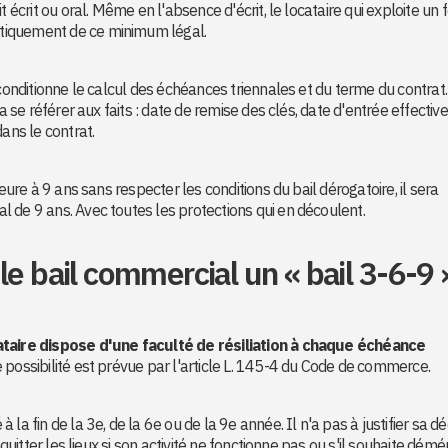
t écrit ou oral. Même en l'absence d'écrit, le locataire qui exploite un 
tiquement de ce minimum légal.
 conditionne le calcul des échéances triennales et du terme du contrat
ra se référer aux faits : date de remise des clés, date d'entrée effectiv
ans le contrat.
eure à 9 ans sans respecter les conditions du bail dérogatoire, il sera
 de 9 ans. Avec toutes les protections qui en découlent.
e bail commercial un « bail 3-6-9 
cataire dispose d'une faculté de résiliation à chaque échéance
 possibilité est prévue par l'article L. 145-4 du Code de commerce.
a fin de la 3e, de la 6e ou de la 9e année. Il n'a pas à justifier sa déc
 quitter les lieux si son activité ne fonctionne pas ou s'il souhaite démé