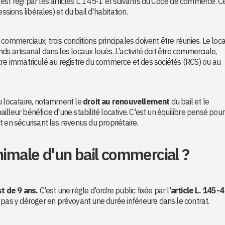
 est régi par les articles L. 145-1 et suivants du Code de commerce. C
ssions libérales) et du bail d'habitation.
commerciaux, trois conditions principales doivent être réunies. Le loca
s artisanal dans les locaux loués. L'activité doit être commerciale,
t être immatriculé au registre du commerce et des sociétés (RCS) ou au
au locataire, notamment le
droit au renouvellement
du bail et le
bailleur bénéficie d'une stabilité locative. C'est un équilibre pensé pour
 en sécurisant les revenus du propriétaire.
nimale d'un bail commercial ?
t de 9 ans.
C'est une règle d'ordre public fixée par l'
article L. 145-4
 pas y déroger en prévoyant une durée inférieure dans le contrat.