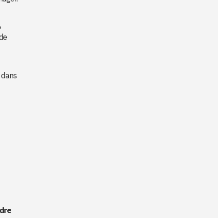
6
 de
e dans
adre