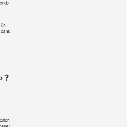
fonds
. En
e dans
» ?
ision.
nager.