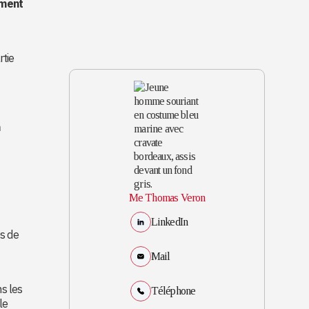
ement
rtie
n
Me Thomas Veron
LinkedIn
s de
Mail
ns les
Téléphone
le