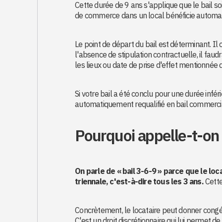
Cette durée de 9 ans s'applique que le bail soi
de commerce dans un local bénéficie automa
Le point de départ du bail est déterminant. Il
l'absence de stipulation contractuelle, il faud
les lieux ou date de prise d'effet mentionnée d
Si votre bail a été conclu pour une durée inféri
automatiquement requalifié en bail commercial
Pourquoi appelle-t-on l
On parle de « bail 3-6-9 » parce que le lo
triennale, c'est-à-dire tous les 3 ans.
Cette
Concrètement, le locataire peut donner congé à l
C'est un droit discrétionnaire qui lui permet de