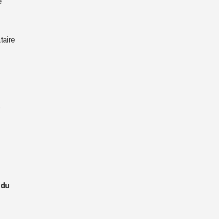
e
taire
 du