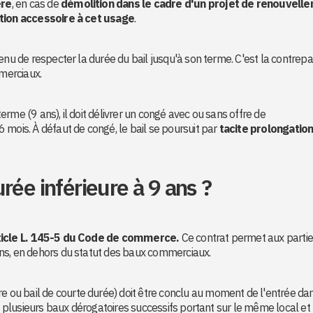
ère
, en cas de
démolition dans le cadre d'un projet de renouvell
ation accessoire à cet usage
.
enu de respecter la durée du bail jusqu'à son terme. C'est la contrepa
mmerciaux.
 terme (9 ans), il doit délivrer un congé avec ou sans offre de
 mois. À défaut de congé, le bail se poursuit par
tacite prolongatio
rée inférieure à 9 ans ?
article L. 145-5 du Code de commerce.
Ce contrat permet aux partie
ns, en dehors du statut des baux commerciaux.
re ou bail de courte durée) doit être conclu au moment de l'entrée da
de plusieurs baux dérogatoires successifs portant sur le même local et 