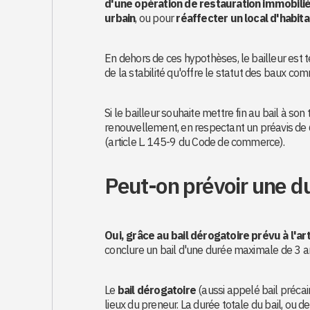
d'une opération de restauration immobili
urbain
, ou pour
réaffecter un local d'habit
En dehors de ces hypothèses, le bailleur est t
de la stabilité qu'offre le statut des baux co
Si le bailleur souhaite mettre fin au bail à son
renouvellement, en respectant un préavis de 6
(article L. 145-9 du Code de commerce).
Peut-on prévoir une du
Oui, grâce au bail dérogatoire prévu à l'
conclure un bail d'une durée maximale de 3 a
Le
bail dérogatoire
(aussi appelé bail précai
lieux du preneur. La durée totale du bail, ou 