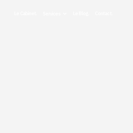
Le Cabinet.
Le Blog.
Contact.
Services
5/21/2026
Bail commercial : durée
résiliation et
renouvellement