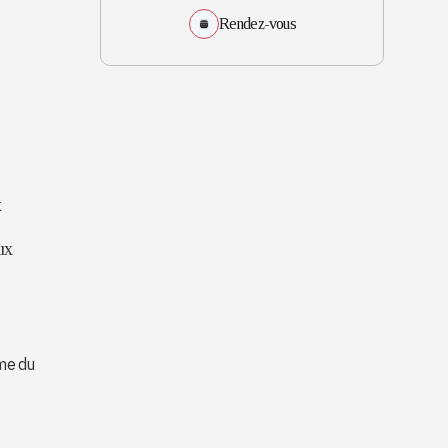
Rendez-vous
x
ux
rme du