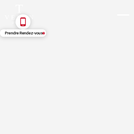
Prendre Rendez-vous
5/21/2026
Avocat malfaçons : recours,
garanties et délais pour travaux
mal faits