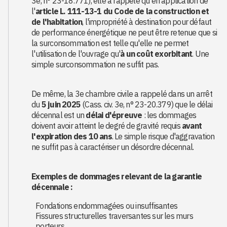
3e, n° 23-18.771), elle a rappelé qu'en application de
l'
article L. 111-13-1 du Code de la construction et
de l'habitation
, l'impropriété à destination pour défaut
de performance énergétique ne peut être retenue que si
la surconsommation est telle qu'elle ne permet
l'utilisation de l'ouvrage qu'
à un coût exorbitant
. Une
simple surconsommation ne suffit pas.
De même, la 3e chambre civile a rappelé dans un arrêt
du
5 juin 2025
(Cass. civ. 3e, n° 23-20.379) que le délai
décennal est un
délai d'épreuve
: les dommages
doivent avoir atteint le degré de gravité requis
avant
l'expiration des 10 ans
. Le simple risque d'aggravation
ne suffit pas à caractériser un désordre décennal.
Exemples de dommages relevant de la garantie
décennale :
Fondations endommagées ou insuffisantes
Fissures structurelles traversantes sur les murs
porteurs